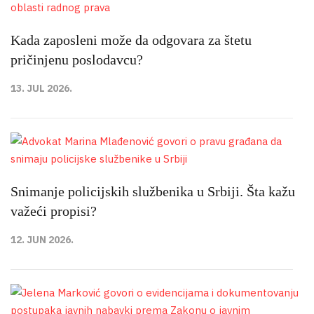
Kada zaposleni može da odgovara za štetu
pričinjenu poslodavcu?
13. JUL 2026.
Snimanje policijskih službenika u Srbiji. Šta kažu
važeći propisi?
12. JUN 2026.