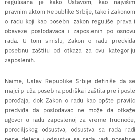
regulisana je kako Ustavom, kao najvišim
pravnim aktom Republike Srbije, tako i Zakonom
o radu koji kao posebni zakon reguliše prava i
obaveze poslodavaca i zaposlenih po osnovu
rada. U tom smislu, Zakon o radu predviđa
posebnu zaštitu od otkaza za ovu kategoriju
zaposlenih.
Naime, Ustav Republike Srbije definiše da se
majci pruža posebna podrška i zaštita pre i posle
porođaja, dok Zakon o radu kao opšte pravilo
predviđa da poslodavac ne može da otkaže
ugovor o radu zaposlenoj za vreme trudnoće,
porodiljskog odsustva, odsustva sa rada radi
nege deteta i odsustva sa rada radi posebne