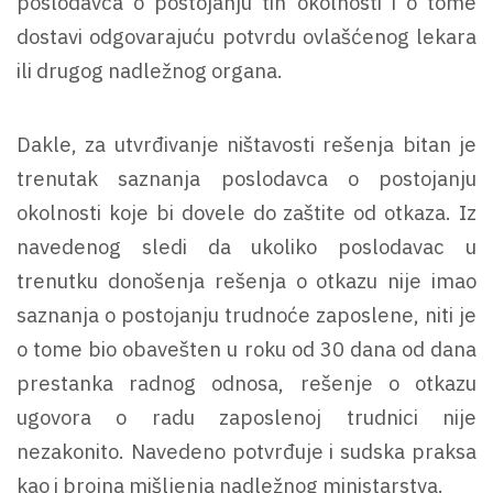
poslodavca o postojanju tih okolnosti i o tome
dostavi odgovarajuću potvrdu ovlašćenog lekara
ili drugog nadležnog organa.
Dakle, za utvrđivanje ništavosti rešenja bitan je
trenutak saznanja poslodavca o postojanju
okolnosti koje bi dovele do zaštite od otkaza. Iz
navedenog sledi da ukoliko poslodavac u
trenutku donošenja rešenja o otkazu nije imao
saznanja o postojanju trudnoće zaposlene, niti je
o tome bio obavešten u roku od 30 dana od dana
prestanka radnog odnosa, rešenje o otkazu
ugovora o radu zaposlenoj trudnici nije
nezakonito. Navedeno potvrđuje i sudska praksa
kao i brojna mišljenja nadležnog ministarstva.