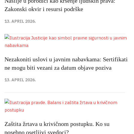
Nasilje u porodici kao kršenje ljudskih prava:
Zakonski okvir i resursi podrške
13. APRIL 2026.
Nezakoniti uslovi u javnim nabavkama: Sertifikati
ne mogu biti vezani za datum objave poziva
13. APRIL 2026.
Zaštita žrtava u krivičnom postupku. Ko su
posebno osetljivi svedoci?