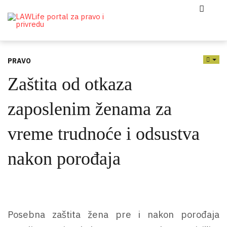
PRAVO
EMP
Zaštita od otkaza
zaposlenim ženama za
vreme trudnoće i odsustva
nakon porođaja
Posebna zaštita žena pre i nakon porođaja