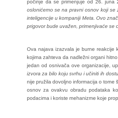
počinje da se primenjuje od 26. juna 
oslonićemo se na pravni osnov koji se 
inteligencije u kompaniji Meta. Ovo znač
prigovor bude uvažen, primenjivaće se o
Ova najava izazvala je burne reakcije 
kojima zahteva da nadležni organi hitno
jedan od osnivača ove organizacije, u
izvora za bilo koju svrhu i učiniti ih do
nije pružila dovoljno informacija o tome 
osnov za ovakvu obradu podataka kori
podacima i koriste mehanizme koje propi