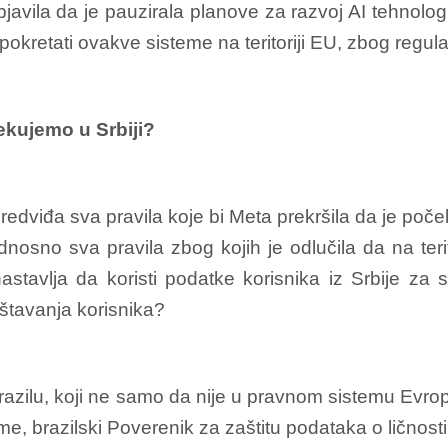
vila da je pauzirala planove za razvoj AI tehnologija
okretati ovakve sisteme na teritoriji EU, zbog regulati
ekujemo u Srbiji?
redviđa sva pravila koje bi Meta prekršila da je poče
 odnosno sva pravila zbog kojih je odlučila da na ter
tavlja da koristi podatke korisnika iz Srbije za 
štavanja korisnika?
azilu, koji ne samo da nije u pravnom sistemu Evropsk
e, brazilski Poverenik za zaštitu podataka o ličnos