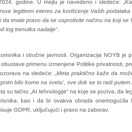
2024. godine. U mejlu je navedeno i sledeće: „
Ka
zove legitimni interes za korišćenje Vaših podataka
i da imate pravo da se usprotivite načinu na koji se
d tog trenutka nadalje
“.
korisnika i stručne javnosti. Organizacija NOYB je 
 obustave primenu izmenjene Politike privatnosti, 
pozorava na sledeće: „
Meta praktično kaže da može k
stupnim bilo kome na svetu', sve dok se to radi putem 
šta su tačno „AI tehnologije“ na koje se poziva, da leg
snika, kao i da bi ovakva obrada onemogućila k
suje GDPR, uključujući i pravo na zaborav.