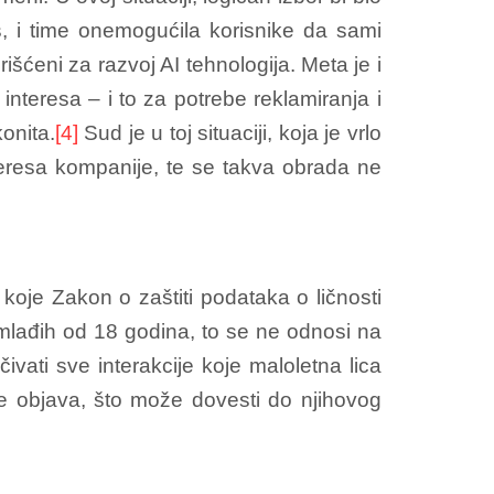
es, i time onemogućila korisnike da sami
šćeni za razvoj AI tehnologija. Meta je i
nteresa – i to za potrebe reklamiranja i
onita.
[4]
Sud je u toj situaciji, koja je vrlo
teresa kompanije, te se takva obrada ne
 koje Zakon o zaštiti podataka o ličnosti
 mlađih od 18 godina, to se ne odnosi na
ivati sve interakcije koje maloletna lica
nje objava, što može dovesti do njihovog