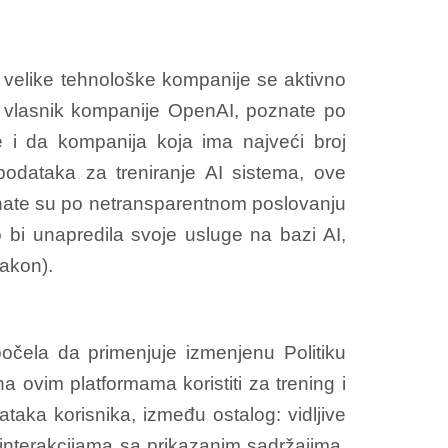
a velike tehnološke kompanije se aktivno
ski vlasnik kompanije OpenAI, poznate po
 i da kompanija koja ima najveći broj
odataka za treniranje AI sistema, ove
znate su po netransparentnom poslovanju
o bi unapredila svoje usluge na bazi AI,
Zakon).
očela da primenjuje izmenjenu Politiku
na ovim platformama koristiti za trening i
taka korisnika, između ostalog: vidljive
 interakcijama sa prikazanim sadržajima,