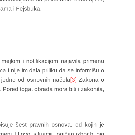
grama i Fejsbuka.
ejlom i notifikacijom najavila primenu
a i nije im dala priliku da se informišu o
o jedno od osnovnih načela
[3]
Zakona o
 Pored toga, obrada mora biti i zakonita,
suje šest pravnih osnova, od kojih je
eni. U ovoj situaciji, logičan izbor bi bio