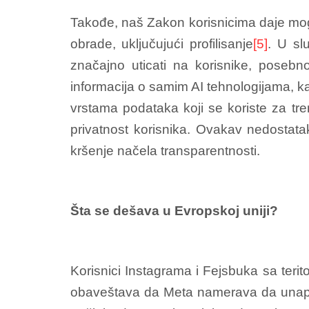
Takođe, naš Zakon korisnicima daje mo
obrade, uključujući profilisanje
[5]
. U sl
značajno uticati na korisnike, posebno
informacija o samim AI tehnologijama, ka
vrstama podataka koji se koriste za tre
privatnost korisnika. Ovakav nedostat
kršenje načela transparentnosti.
Šta se dešava u Evropskoj uniji?
Korisnici Instagrama i Fejsbuka sa teritor
obaveštava da Meta namerava da unapredi