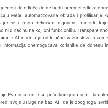
gućnost da odluče da ne budu predmet odluka donet
učaju Mete, automatizovana obrada i profilisanje 
 jer nisu jasno definisani algoritmi i metode koje
o ni o načinu na koji oni funkcionišu. Transparentno
niranje AI modela je od ključne važnosti za razumev
ak informacija onemogućava korisnike da donesu in
ije Evropske unije su početkom juna primili kratak mej
 svoje usluge na bazi AI i da je zbog toga izvršila