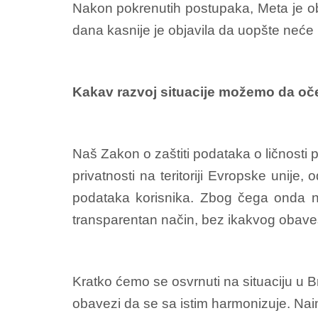
Nakon pokrenutih postupaka, Meta je obja
dana kasnije je objavila da uopšte neće p
Kakav razvoj situacije možemo da oč
Naš Zakon o zaštiti podataka o ličnosti p
privatnosti na teritoriji Evropske unije,
podataka korisnika. Zbog čega onda nas
transparentan način, bez ikakvog obave
Kratko ćemo se osvrnuti na situaciju u Br
obavezi da se sa istim harmonizuje. Naim