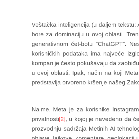
Veštačka inteligencija (u daljem tekstu
bore za dominaciju u ovoj oblasti. Tren
generativnom čet-botu “ChatGPT”. Nes
korisničkih podataka ima najveće izg
kompanije često pokušavaju da zaobiđu 
u ovoj oblasti. Ipak, način na koji Met
predstavlja otvoreno kršenje našeg Zakon
Naime, Meta je za korisnike Instagram
privatnosti
[2]
, u kojoj je navedeno da će 
prozvodnju sadržaja Metinih AI tehnolog
objave, lajkove, komentare, geolokaciju