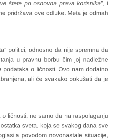
ljive štete po osnovna prava korisnika
”, i
ne pridržava ove odluke. Meta je odmah
šta“ politici, odnosno da nije spremna da
štanja u pravnu borbu čim joj nadležne
ite podataka o ličnosti. Ovo nam dodatno
ranjena, ali će svakako pokušati da je
ka o ličnosti, ne samo da na raspolaganju
ostatka sveta, koja se svakog dana sve
e oglasila povodom novonastale situacije,