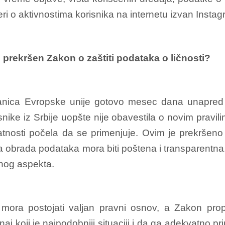
tneri o aktivnostima korisnika na internetu izvan Insta
prekršen Zakon o zaštiti podataka o ličnosti?
članica Evropske unije gotovo mesec dana unapred m
snike iz Srbije uopšte nije obavestila o novim pravilim
atnosti počela da se primenjuje. Ovim je prekršen
da obrada podataka mora biti poštena i transparentna.
nog aspekta.
ora postojati valjan pravni osnov, a Zakon propi
 koji je najpodobniji situaciji i da ga adekvatno prim