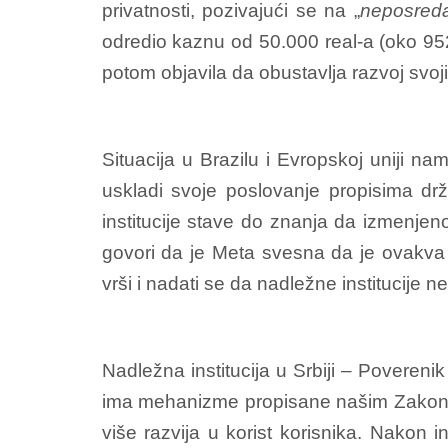
privatnosti, pozivajući se na „
neposredan
odredio kaznu od 50.000 real-a (oko 9
potom objavila da obustavlja razvoj svojih 
Situacija u Brazilu i Evropskoj uniji na
uskladi svoje poslovanje propisima dr
institucije stave do znanja da izmenjen
govori da je Meta svesna da je ovakva
vrši i nadati se da nadležne institucije 
Nadležna institucija u Srbiji – Povereni
ima mehanizme propisane našim Zakonom
više razvija u korist korisnika. Nakon i