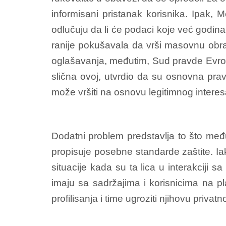
informisani pristanak korisnika. Ipak, 
odlučuju da li će podaci koje već godina
ranije pokušavala da vrši masovnu obrad
oglašavanja, međutim, Sud pravde Evrop
slična ovoj, utvrdio da su osnovna pra
može vršiti na osnovu legitimnog interes
Dodatni problem predstavlja to što među 
propisuje posebne standarde zaštite. Ia
situacije kada su ta lica u interakciji 
imaju sa sadržajima i korisnicima na pl
profilisanja i time ugroziti njihovu privat