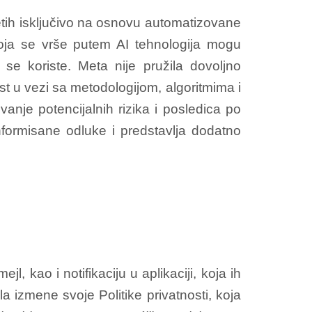
ih isključivo na osnovu automatizovane
koja se vrše putem AI tehnologija mogu
 se koriste. Meta nije pružila dovoljno
st u vezi sa metodologijom, algoritmima i
anje potencijalnih rizika i posledica po
formisane odluke i predstavlja dodatno
l, kao i notifikaciju u aplikaciji, koja ih
 izmene svoje Politike privatnosti, koja