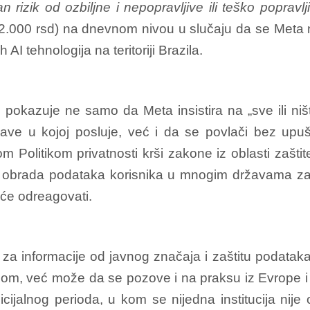
 rizik od ozbiljne i nepopravljive ili teško poprav
52.000 rsd) na dnevnom nivou u slučaju da se Meta 
AI tehnologija na teritoriji Brazila.
m pokazuje ne samo da Meta insistira na „sve ili ni
žave u kojoj posluje, već i da se povlači bez upu
om Politikom privatnosti krši zakone iz oblasti zašt
 obrada podataka korisnika u mnogim državama zab
neće odreagovati.
k za informacije od javnog značaja i zaštitu podata
, već može da se pozove i na praksu iz Evrope i 
nicijalnog perioda, u kom se nijedna institucija nij