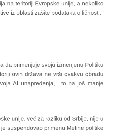
 na teritoriji Evropske unije, a nekoliko
ve iz oblasti zašite podataka o ličnosti.
la da primenjuje svoju izmenjenu Politiku
itoriji ovih država ne vrši ovakvu obradu
svoja AI unapređenja, i to na još manje
e unije, već za razliku od Srbije, nije u
ti je suspendovao primenu Metine politike