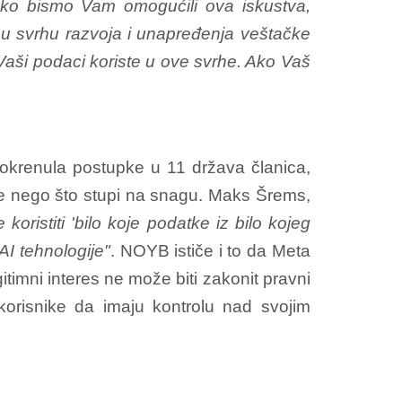
ko bismo Vam omogućili ova iskustva,
 u svrhu razvoja i unapređenja veštačke
 Vaši podaci koriste u ove svrhe. Ako Vaš
pokrenula postupke u 11 država članica,
pre nego što stupi na snagu. Maks Šrems,
oristiti 'bilo koje podatke iz bilo kojeg
AI tehnologije"
. NOYB ističe i to da Meta
itimni interes ne može biti zakonit pravni
orisnike da imaju kontrolu nad svojim