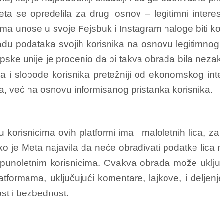
Meta se opredelila za drugi osnov – legitimni inter
ma unose u svoje Fejsbuk i Instagram naloge biti kori
u podataka svojih korisnika na osnovu legitimnog i
ske unije je procenio da bi takva obrada bila nezak
va i slobode korisnika pretežniji od ekonomskog in
a, već na osnovu informisanog pristanka korisnika.
korisnicima ovih platformi ima i maloletnih lica, za
ko je Meta najavila da neće obrađivati podatke lica
sa punoletnim korisnicima. Ovakva obrada može uključ
atformama, uključujući komentare, lajkove, i delje
nost i bezbednost.