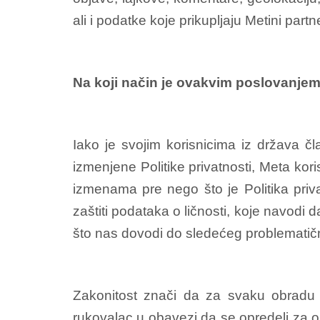
ali i podatke koje prikupljaju Metini par
Na koji način je ovakvim poslovanjem 
Iako je svojim korisnicima iz država 
izmenjene Politike privatnosti, Meta kori
izmenama pre nego što je Politika priv
zaštiti podataka o ličnosti, koje navodi 
što nas dovodi do sledećeg problematič
Zakonitost znači da za svaku obradu m
rukovalac u obavezi da se opredeli za onaj