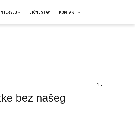
INTERVJU
LIČNI STAV
KONTAKT
EMPTY
atke bez našeg