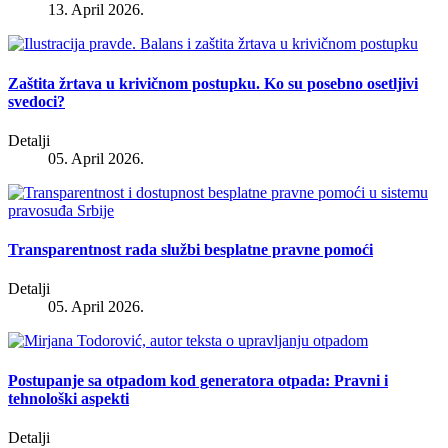
13. April 2026.
Zaštita žrtava u krivičnom postupku. Ko su posebno osetljivi
svedoci?
Detalji
05. April 2026.
Transparentnost rada službi besplatne pravne pomoći
Detalji
05. April 2026.
Postupanje sa otpadom kod generatora otpada: Pravni i
tehnološki aspekti
Detalji