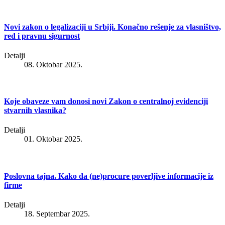
Novi zakon o legalizaciji u Srbiji. Konačno rešenje za vlasništvo,
red i pravnu sigurnost
Detalji
08. Oktobar 2025.
Koje obaveze vam donosi novi Zakon o centralnoj evidenciji
stvarnih vlasnika?
Detalji
01. Oktobar 2025.
Poslovna tajna. Kako da (ne)procure poverljive informacije iz
firme
Detalji
18. Septembar 2025.