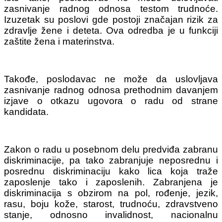
zasnivanje radnog od­nosa testom trudnoće.
Izuzetak su poslovi gde postoji značajan rizik za
zdravlje žene i deteta. Ova odredba je u funkciji
zaštite žena i materinstva.
Takođe, poslodavac ne može da uslovljava
zasnivanje radnog od­nosa prethodnim davanjem
izjave o otkazu ugovora o radu od strane
kandidata.
Zakon o radu u posebnom delu predviđa zabranu
diskriminacije, pa tako zabranjuje neposrednu i
posrednu diskriminaciju kako lica koja traže
zaposlenje tako i zaposlenih. Zabranjena je
diskriminacija s obzirom na pol, rođenje, jezik,
rasu, boju kože, starost, trudnoću, zdravstveno
stanje, odnosno invalidnost, nacionalnu