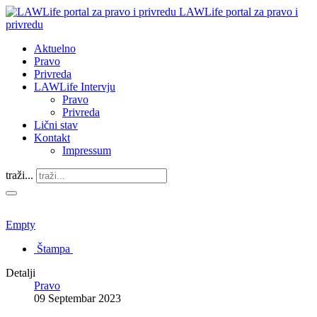
LAWLife portal za pravo i
privredu
Aktuelno
Pravo
Privreda
LAWLife Intervju
Pravo
Privreda
Lični stav
Kontakt
Impressum
traži...
Empty
Štampa
Detalji
Pravo
09 Septembar 2023