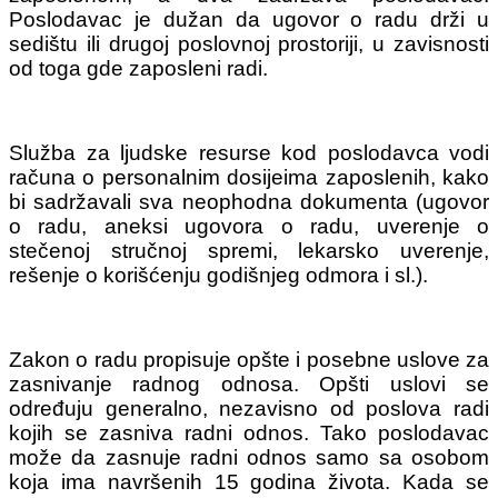
Poslodavac je dužan da ugovor o radu drži u
sedištu ili drugoj poslovnoj prostoriji, u zavisnosti
od toga gde zaposleni radi.
Služba za ljudske resurse kod poslodavca vodi
računa o personalnim dosijeima zaposlenih, kako
bi sadržavali sva neophodna dokumenta (ugovor
o radu, aneksi ugovora o radu, uverenje o
stečenoj stručnoj spremi, lekarsko uverenje,
rešenje o korišćenju godišnjeg odmora i sl.).
Zakon o radu propisuje opšte i posebne uslove za
zasnivanje radnog odnosa. Opšti uslovi se
određuju generalno, nezavisno od poslova radi
kojih se zasniva radni odnos. Tako poslodavac
može da zasnuje radni odnos samo sa osobom
koja ima navršenih 15 godina života. Kada se