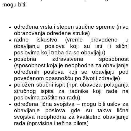
mogu biti:
određena vrsta i stepen stručne spreme (nivo
obrazovanja određene struke)
radno iskustvo (vreme provedeno u
obavljanju poslova koji su isti ili slični
poslovima koji treba da se obavljaju)
posebna zdravstvena sposobnost
(sposobnost koja je neophodna za obavljanje
određenih poslova koji se obavljaju pod
povećanom opasnošću po život i zdravlje)
položen stručni ispit (npr. obaveza polaganja
stručnog ispita za radnike koji rade na
poslovima zaštite na radu)
određena lična svojstva – mogu biti uslov za
obavljanje poslova gde su takva lična
svojstva neophodna za kvalitetno obavljanje
rada (npr.visina i težina pilota)