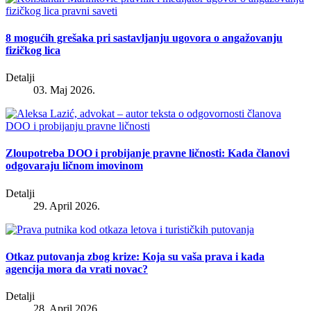
8 mogućih grešaka pri sastavljanju ugovora o angažovanju
fizičkog lica
Detalji
03. Maj 2026.
Zloupotreba DOO i probijanje pravne ličnosti: Kada članovi
odgovaraju ličnom imovinom
Detalji
29. April 2026.
Otkaz putovanja zbog krize: Koja su vaša prava i kada
agencija mora da vrati novac?
Detalji
28. April 2026.