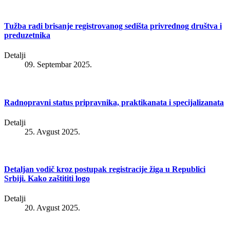
Tužba radi brisanje registrovanog sedišta privrednog društva i
preduzetnika
Detalji
09. Septembar 2025.
Radnopravni status pripravnika, praktikanata i specijalizanata
Detalji
25. Avgust 2025.
Detaljan vodič kroz postupak registracije žiga u Republici
Srbiji. Kako zaštititi logo
Detalji
20. Avgust 2025.