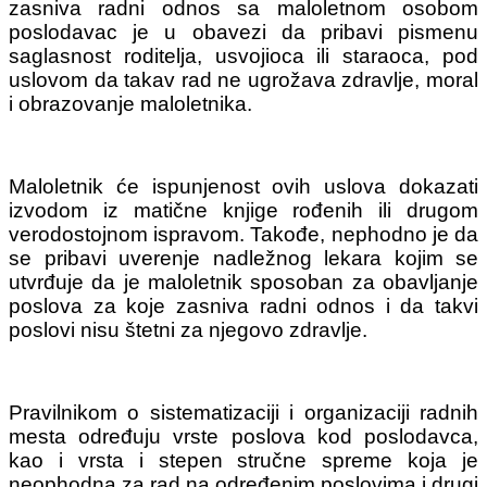
zasniva radni odnos sa maloletnom osobom
poslodavac je u obavezi da pribavi pismenu
saglasnost roditelja, usvojioca ili staraoca, pod
uslovom da takav rad ne ugrožava zdravlje, moral
i obrazovanje maloletnika.
Maloletnik će ispunjenost ovih uslova dokazati
izvodom iz matične knjige rođenih ili drugom
verodostojnom ispravom. Takođe, nephodno je da
se pribavi uverenje nadležnog lekara kojim se
utvrđuje da je maloletnik sposoban za obavljanje
poslova za koje zasniva radni odnos i da takvi
poslovi nisu štetni za njegovo zdravlje.
Pravilnikom o sistematizaciji i organizaciji radnih
mesta određuju vrste poslova kod poslodavca,
kao i vrsta i stepen stručne spreme koja je
neophodna za rad na određenim poslovima i drugi