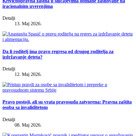
Krivičnopravna zaštita u slučajevima obmane zasnovane na
iracionalnim uverenjima
Detalji
13. Maj 2026.
Da li roditelj ima pravo regresa od drugog roditelja za
izdržavanje deteta?
Detalji
12. Maj 2026.
Pravo postoji, ali su vrata pravosuđa zatvorena: Pravna zaštita
osoba sa invaliditetom
Detalji
08. Maj 2026.