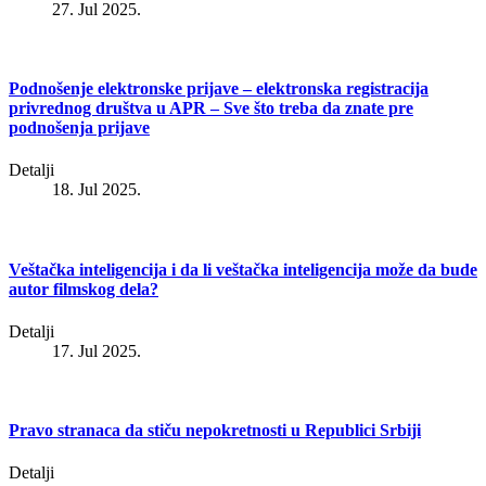
27. Jul 2025.
Podnošenje elektronske prijave – elektronska registracija
privrednog društva u APR – Sve što treba da znate pre
podnošenja prijave
Detalji
18. Jul 2025.
Veštačka inteligencija i da li veštačka inteligencija može da bude
autor filmskog dela?
Detalji
17. Jul 2025.
Pravo stranaca da stiču nepokretnosti u Republici Srbiji
Detalji