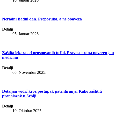
10. Januar 2026.
Neradni Badni dan. Preporuka, a ne obaveza
Detalji
05. Januar 2026.
Zaštita lekara od neosnovanih tužbi. Pravna strana poverenja u
medicinu
Detalji
05. Novembar 2025.
Detaljan vodič kroz postupak patentiranja. Kako zaštititi
pronalazak u Srbiji
Detalji
19. Oktobar 2025.