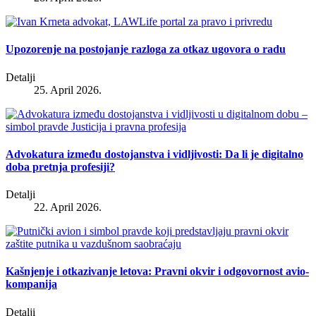
Upozorenje na postojanje razloga za otkaz ugovora o radu
Detalji
25. April 2026.
Advokatura između dostojanstva i vidljivosti: Da li je digitalno
doba pretnja profesiji?
Detalji
22. April 2026.
Kašnjenje i otkazivanje letova: Pravni okvir i odgovornost avio-
kompanija
Detalji