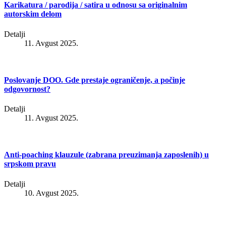
Karikatura / parodija / satira u odnosu sa originalnim
autorskim delom
Detalji
11. Avgust 2025.
Poslovanje DOO. Gde prestaje ograničenje, a počinje
odgovornost?
Detalji
11. Avgust 2025.
Anti-poaching klauzule (zabrana preuzimanja zaposlenih) u
srpskom pravu
Detalji
10. Avgust 2025.