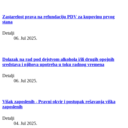
Zastarelost prava na refundaciju PDV za kupovinu prvog
stana
Detalji
06. Jul 2025.
Dolazak na rad pod dejstvom alkohola i/ili drugih opojnih
sredstava i njihova upotreba u toku radnog vremena
Detalji
06. Jul 2025.
Višak zaposlenih - Pravni okvir i postupak rešavanja viška
zaposlenih
Detalji
04. Jul 2025.