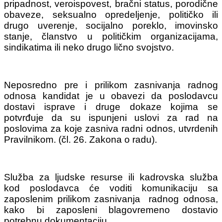
pripadnost, veroispovest, bračni status, porodične
obaveze, seksualno opredeljenje, političko ili
drugo uverenje, socijalno poreklo, imovinsko
stanje, članstvo u političkim organizacijama,
sindikatima ili neko drugo lično svojstvo.
Neposredno pre i prilikom zasnivanja radnog
odnosa kandidat je u obavezi da poslodavcu
dostavi isprave i druge dokaze kojima se
potvrđuje da su ispunjeni uslovi za rad na
poslovima za koje zasniva radni odnos, utvrdenih
Pravilni­kom. (čl. 26. Zakona o radu).
Služba za ljudske resurse ili kadrovska služba
kod poslodavca će voditi komunikaciju sa
zaposlenim prilikom zasnivanja radnog odnosa,
kako bi zaposleni blagovremeno dostavio
potrebnu dokumentaciju.