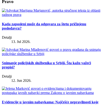
Pravo
Kada zaposleni može da odgovara za štetu pričinjenu
poslodavcu?
Detalji
13. Jul 2026.
Snimanje policijskih službenika u Srbiji. Šta kažu važeći
propisi?
Detalji
12. Jun 2026.
Evidencije u javnim nabavkama: Najčešće nepravilnosti koje