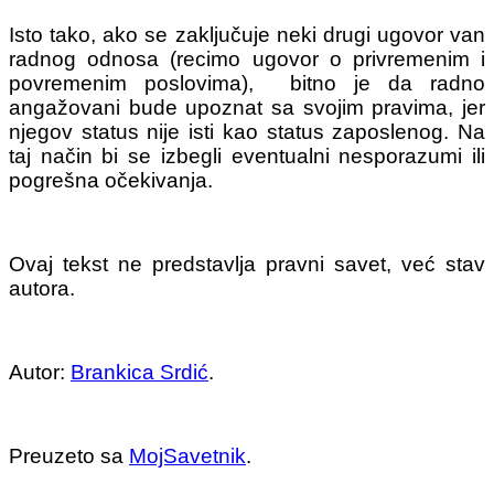
Isto tako, ako se zaključuje neki drugi ugovor van
radnog odnosa (recimo ugovor o privremenim i
povremenim poslovima), bitno je da radno
angažovani bude upoznat sa svojim pravima, jer
njegov status nije isti kao status zaposlenog. Na
taj način bi se izbegli eventualni nesporazumi ili
pogrešna očekivanja.
Ovaj tekst ne predstavlja pravni savet, već stav
autora.
Autor:
Brankica Srdić
.
Preuzeto sa
MojSavetnik
.