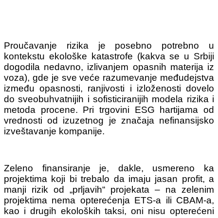
Proučavanje rizika je posebno potrebno u
kontekstu ekološke katastrofe (kakva se u Srbiji
dogodila nedavno, izlivanjem opasnih materija iz
voza), gde je sve veće razumevanje međudejstva
između opasnosti, ranjivosti i izloženosti dovelo
do sveobuhvatnijih i sofisticiranijih modela rizika i
metoda procene. Pri trgovini ESG hartijama od
vrednosti od izuzetnog je značaja nefinansijsko
izveštavanje kompanije.
Zeleno finansiranje je, dakle, usmereno ka
projektima koji bi trebalo da imaju jasan profit, a
manji rizik od „prljavih“ projekata – na zelenim
projektima nema opterećenja ETS-a ili CBAM-a,
kao i drugih ekoloških taksi, oni nisu opterećeni