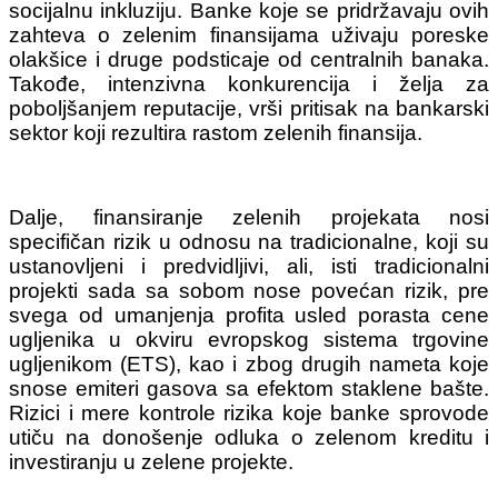
socijalnu inkluziju. Banke koje se pridržavaju ovih
zahteva o zelenim finansijama uživaju poreske
olakšice i druge podsticaje od centralnih banaka.
Takođe, intenzivna konkurencija i želja za
poboljšanjem reputacije, vrši pritisak na bankarski
sektor koji rezultira rastom zelenih finansija.
Dalje, finansiranje zelenih projekata nosi
specifičan rizik u odnosu na tradicionalne, koji su
ustanovljeni i predvidljivi, ali, isti tradicionalni
projekti sada sa sobom nose povećan rizik, pre
svega od umanjenja profita usled porasta cene
ugljenika u okviru evropskog sistema trgovine
ugljenikom (ETS), kao i zbog drugih nameta koje
snose emiteri gasova sa efektom staklene bašte.
Rizici i mere kontrole rizika koje banke sprovode
utiču na donošenje odluka o zelenom kreditu i
investiranju u zelene projekte.