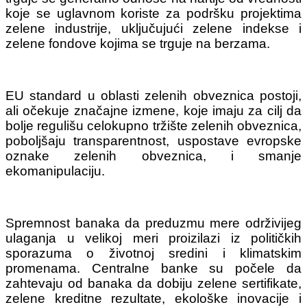
koje se uglavnom koriste za podršku projektima
zelene industrije, uključujući zelene indekse i
zelene fondove kojima se trguje na berzama.
EU standard u oblasti zelenih obveznica postoji,
ali očekuje značajne izmene, koje imaju za cilj da
bolje regulišu celokupno tržište zelenih obveznica,
poboljšaju transparentnost, uspostave evropske
oznake zelenih obveznica, i smanje
ekomanipulaciju.
Spremnost banaka da preduzmu mere održivijeg
ulaganja u velikoj meri proizilazi iz političkih
sporazuma o životnoj sredini i klimatskim
promenama. Centralne banke su počele da
zahtevaju od banaka da dobiju zelene sertifikate,
zelene kreditne rezultate, ekološke inovacije i