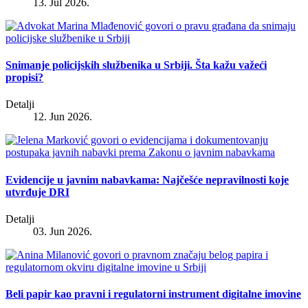
13. Jul 2026.
Snimanje policijskih službenika u Srbiji. Šta kažu važeći
propisi?
Detalji
12. Jun 2026.
Evidencije u javnim nabavkama: Najčešće nepravilnosti koje
utvrđuje DRI
Detalji
03. Jun 2026.
Beli papir kao pravni i regulatorni instrument digitalne imovine