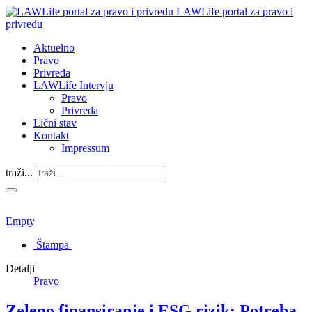
LAWLife portal za pravo i
privredu
Aktuelno
Pravo
Privreda
LAWLife Intervju
Pravo
Privreda
Lični stav
Kontakt
Impressum
traži...
Empty
Štampa
Detalji
Pravo
Zeleno finansiranje i ESG rizik: Potreba