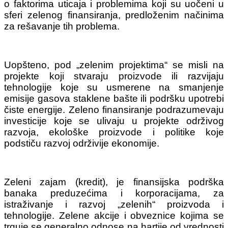
o faktorima uticaja i problemima koji su uočeni u
sferi zelenog finansiranja, predloženim načinima
za rešavanje tih problema.
Uopšteno, pod „zelenim projektima“ se misli na
projekte koji stvaraju proizvode ili razvijaju
tehnologije koje su usmerene na smanjenje
emisije gasova staklene bašte ili podršku upotrebi
čiste energije. Zeleno finansiranje podrazumevaju
investicije koje se ulivaju u projekte održivog
razvoja, ekološke proizvode i politike koje
podstiču razvoj održivije ekonomije.
Zeleni zajam (kredit), je finansijska podrška
banaka preduzećima i korporacijama, za
istraživanje i razvoj „zelenih“ proizvoda i
tehnologije. Zelene akcije i obveznice kojima se
trguje se generalno odnose na hartije od vrednosti