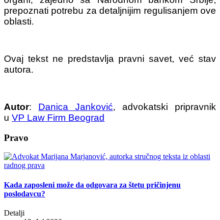
prepoznati potrebu za detaljnijim regulisanjem ove
oblasti.
Ovaj tekst ne predstavlja pravni savet, već stav
autora.
Autor
:
Danica Janković
, advokatski pripravnik
u
VP Law Firm Beograd
Pravo
Kada zaposleni može da odgovara za štetu pričinjenu
poslodavcu?
Detalji