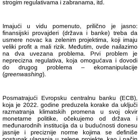
strogim regulativama i zabranama, itd.
Imajući u vidu pomenuto, prilično je jasno:
finansijski provajderi (država i banke) treba da
usmere novac ka zelenim projektima, koji imaju
veliki profit a mali rizik. Međutim, ovde nailazimo
na dva uvezana problema. Prvi problem je
neprecizna regulativa, koja omogućava i dovodi
do drugog problema – ekomanipulacije
(
greenwashing
).
Posmatrajući Evropsku centralnu banku (ECB),
koja je 2022. godine preduzela korake da uključi
razmatranja klimatskih promena u svoj okvir
monetarne politike, očekujemo od država i
međunarodnih institucija da u budućnosti donesu
jasnije i preciznije norme kojima se definiše
postupak ulaganja u zelene projekte, kao i način