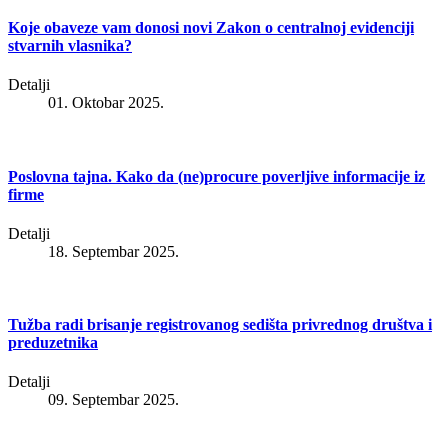
Koje obaveze vam donosi novi Zakon o centralnoj evidenciji
stvarnih vlasnika?
Detalji
01. Oktobar 2025.
Poslovna tajna. Kako da (ne)procure poverljive informacije iz
firme
Detalji
18. Septembar 2025.
Tužba radi brisanje registrovanog sedišta privrednog društva i
preduzetnika
Detalji
09. Septembar 2025.