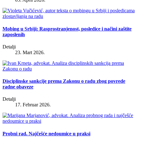
Mobing u Srbiji: Rasprostranjenost, posledice i načini zaštite
zaposlenih
Detalji
23. Mart 2026.
Disciplinske sankcije prema Zakonu o radu zbog povrede
radne obaveze
Detalji
17. Februar 2026.
Probni rad. Najčešće nedoumice u praksi