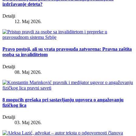
izdržavanje deteta?
Detalji
12. Maj 2026.
Pravo postoji, ali su vrata pravosuđa zatvorena: Pravna zaštita
osoba sa invaliditetom
Detalji
08. Maj 2026.
8 mogućih grešaka pri sastavljanju ugovora o angažovanju
fizičkog lica
Detalji
03. Maj 2026.