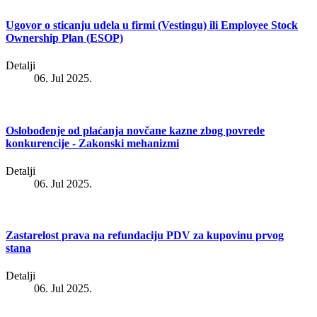
Ugovor o sticanju udela u firmi (Vestingu) ili Employee Stock
Ownership Plan (ESOP)
Detalji
06. Jul 2025.
Oslobođenje od plaćanja novčane kazne zbog povrede
konkurencije - Zakonski mehanizmi
Detalji
06. Jul 2025.
Zastarelost prava na refundaciju PDV za kupovinu prvog
stana
Detalji
06. Jul 2025.