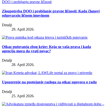
Zloupotreba DOO i probijanje pravne ličnosti: Kada članovi
odgovaraju ličnom imovinom
Detalji
29. April 2026.
Otkaz putovanja zbog krize: Koja su vaša prava i kada
agencija mora da vrati novac?
Detalji
28. April 2026.
Upozorenje na postojanje razloga za otkaz ugovora o radu
Detalji
25. April 2026.