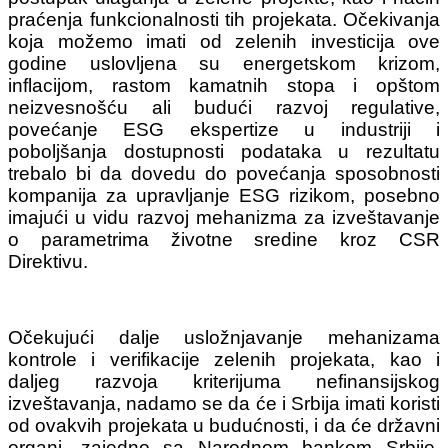
praćenja funkcionalnosti tih projekata. Očekivanja
koja možemo imati od zelenih investicija ove
godine uslovljena su energetskom krizom,
inflacijom, rastom kamatnih stopa i opštom
neizvesnošću ali budući razvoj regulative,
povećanje ESG ekspertize u industriji i
poboljšanja dostupnosti podataka u rezultatu
trebalo bi da dovedu do povećanja sposobnosti
kompanija za upravljanje ESG rizikom, posebno
imajući u vidu razvoj mehanizma za izveštavanje
o parametrima životne sredine kroz CSR
Direktivu.
Očekujući dalje usložnjavanje mehanizama
kontrole i verifikacije zelenih projekata, kao i
daljeg razvoja kriterijuma nefinansijskog
izveštavanja, nadamo se da će i Srbija imati koristi
od ovakvih projekata u budućnosti, i da će državni
organi, zajedno sa Narodnom bankom Srbije,