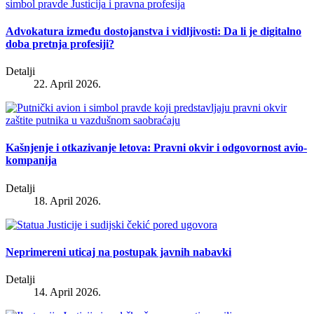
Advokatura između dostojanstva i vidljivosti: Da li je digitalno
doba pretnja profesiji?
Detalji
22. April 2026.
Kašnjenje i otkazivanje letova: Pravni okvir i odgovornost avio-
kompanija
Detalji
18. April 2026.
Neprimereni uticaj na postupak javnih nabavki
Detalji
14. April 2026.