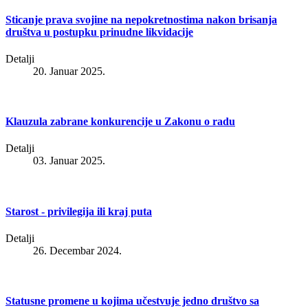
Sticanje prava svojine na nepokretnostima nakon brisanja
društva u postupku prinudne likvidacije
Detalji
20. Januar 2025.
Klauzula zabrane konkurencije u Zakonu o radu
Detalji
03. Januar 2025.
Starost - privilegija ili kraj puta
Detalji
26. Decembar 2024.
Statusne promene u kojima učestvuje jedno društvo sa