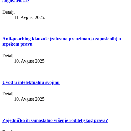
odgovornost?
Detalji
11. Avgust 2025.
Anti-poaching klauzule (zabrana preuzimanja zaposlenih) u
srpskom pravu
Detalji
10. Avgust 2025.
Uvod u intelektualnu svojinu
Detalji
10. Avgust 2025.
Zajedničko ili samostalno vršenje roditeljskog prava?