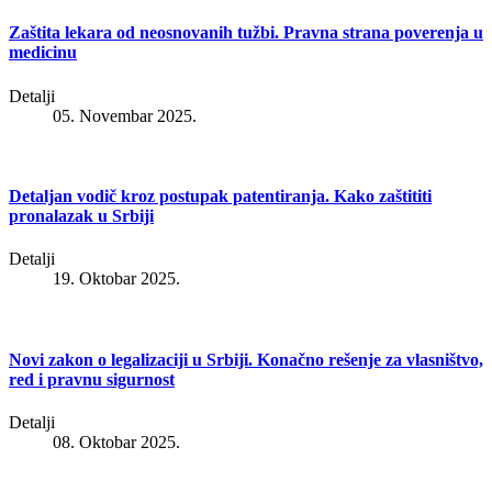
Zaštita lekara od neosnovanih tužbi. Pravna strana poverenja u
medicinu
Detalji
05. Novembar 2025.
Detaljan vodič kroz postupak patentiranja. Kako zaštititi
pronalazak u Srbiji
Detalji
19. Oktobar 2025.
Novi zakon o legalizaciji u Srbiji. Konačno rešenje za vlasništvo,
red i pravnu sigurnost
Detalji
08. Oktobar 2025.